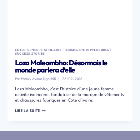
ENTREPRENEURS AFRICAINS
|
FEMMES ENTREPRENEURES
|
SUCCESS STORIES
Loza Maleombho: Désormais le
monde parlera d’elle
Par
Patrick Aymar Ngoubili
26/02/2016
Loza Maleombho, c’est l’histoire d’une jeune femme
activite ivoirienne, fondatrice de la marque de vêtements
et chaussures fabriqués en Côte d’Ivoire.
LOZA
LIRE LA SUITE
MALEOMBHO:
DÉSORMAIS
LE
MONDE
PARLERA
D’ELLE