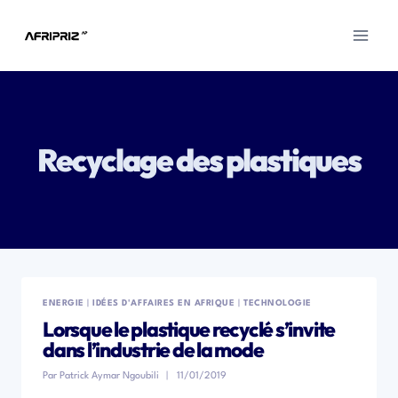
Aller
au
contenu
Recyclage des plastiques
ENERGIE
|
IDÉES D'AFFAIRES EN AFRIQUE
|
TECHNOLOGIE
Lorsque le plastique recyclé s’invite
dans l’industrie de la mode
Par
Patrick Aymar Ngoubili
11/01/2019