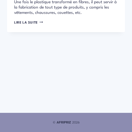
Une fois le plastique transformé en fibres, il peut servir à
la fabrication de tout type de produits, y compris les
vêtements, chaussures, couettes, etc.
LORSQUE
LIRE LA SUITE
LE
PLASTIQUE
RECYCLÉ
S’INVITE
DANS
L’INDUSTRIE
DE
LA
MODE
©
AFRIPRIZ
2026