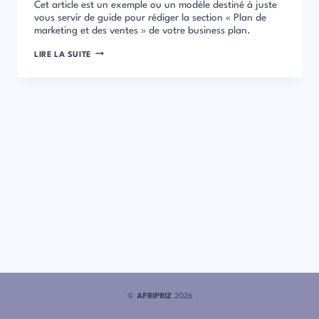
Cet article est un exemple ou un modèle destiné à juste
vous servir de guide pour rédiger la section « Plan de
marketing et des ventes » de votre business plan.
EXEMPLE
LIRE LA SUITE
DE
BUSINESS
PLAN:
PLAN
DE
MARKETING
©
AFRIPRIZ
2026