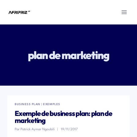
Aller
au
contenu
plan de marketing
BUSINESS PLAN
|
EXEMPLES
Exemple de business plan: plan de
marketing
Par
Patrick Aymar Ngoubili
19/11/2017