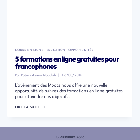
COURS EN LIGNE
|
EDUCATION
|
OPPORTUNITÉS
5 formations en ligne gratuites pour
francophones
Par
Patrick Aymar Ngoubili
06/03/2016
L’avènement des Moocs nous offre une nouvelle
opportunité de suivres des formations en ligne gratuites
pour atteindre nos objectifs.
5
LIRE LA SUITE
FORMATIONS
EN
LIGNE
GRATUITES
POUR
FRANCOPHONES
©
AFRIPRIZ
2026