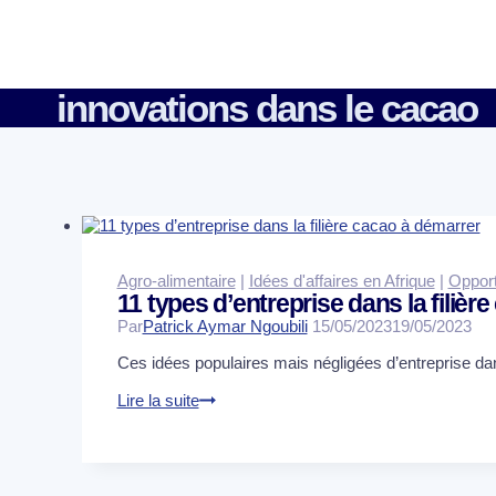
Aller
au
contenu
innovations dans le cacao
Agro-alimentaire
|
Idées d'affaires en Afrique
|
Opport
11 types d’entreprise dans la filièr
Par
Patrick Aymar Ngoubili
15/05/2023
19/05/2023
Ces idées populaires mais négligées d’entreprise dan
11
Lire la suite
types
d’entreprise
dans
la