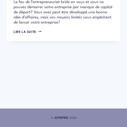
Le feu de l’entrepreneuriat brûle en vous et vous ne
pouvez démarrer votre entreprise par manque de capital
de départ? Vous avez peut être développé une bonne
idée d’affaires, mais vos moyens limités vous empêchent
de lancer votre entreprise?
7ASTUCES
LIRE LA SUITE
POUR
CRÉER
UNE
ENTREPRISE
SANS
ARGENT
EN
AFRIQUE
©
AFRIPRIZ
2026