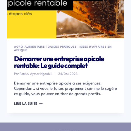
AGRO-ALIMENTAIRE
|
GUIDES PRATIQUES
|
IDÉES D'AFFAIRES EN
AFRIQUE
Démarrer une entreprise apicole
rentable: Le guide complet
Par
Patrick Aymar Ngoubili
24/06/2023
Démarrer une entreprise apicole a ses exigences.
Cependant, si vous le faites proprement comme le sugère
ce guide, vous pouvez en tirer de grands profits.
DÉMARRER
LIRE LA SUITE
UNE
ENTREPRISE
APICOLE
RENTABLE:
LE
GUIDE