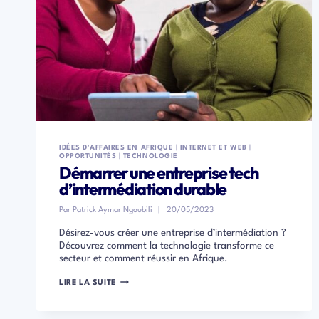
IDÉES D'AFFAIRES EN AFRIQUE
|
INTERNET ET WEB
|
OPPORTUNITÉS
|
TECHNOLOGIE
Démarrer une entreprise tech
d’intermédiation durable
Par
Patrick Aymar Ngoubili
20/05/2023
Désirez-vous créer une entreprise d’intermédiation ?
Découvrez comment la technologie transforme ce
secteur et comment réussir en Afrique.
DÉMARRER
LIRE LA SUITE
UNE
ENTREPRISE
TECH