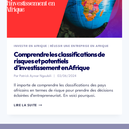
INVESTIR EN AFRIQUE
|
RÉUSSIR UNE ENTREPRISE EN AFRIQUE
Comprendre les classifications de
risques et potentiels
d’investissement en Afrique
Par
Patrick Aymar Ngoubili
03/06/2024
Il importe de comprendre les classifications des pays
africains en termes de risque pour prendre des décisions
éclairées d’entrepreneuriat. En voici pourquoi.
COMPRENDRE
LIRE LA SUITE
LES
CLASSIFICATIONS
DE
RISQUES
ET
POTENTIELS