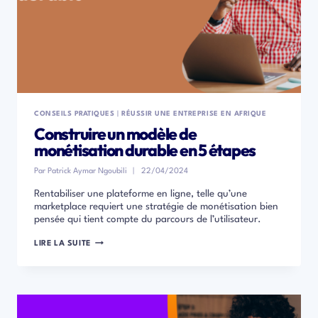
CONSEILS PRATIQUES
|
RÉUSSIR UNE ENTREPRISE EN AFRIQUE
Construire un modèle de
monétisation durable en 5 étapes
Par
Patrick Aymar Ngoubili
22/04/2024
Rentabiliser une plateforme en ligne, telle qu’une
marketplace requiert une stratégie de monétisation bien
pensée qui tient compte du parcours de l’utilisateur.
CONSTRUIRE
LIRE LA SUITE
UN
MODÈLE
DE
MONÉTISATION
DURABLE
EN
5