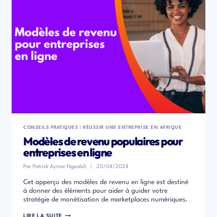
ÉTAPES
CONSEILS PRATIQUES
|
RÉUSSIR UNE ENTREPRISE EN AFRIQUE
Modèles de revenu populaires pour
entreprises en ligne
Par
Patrick Aymar Ngoubili
20/04/2024
Cet apperçu des modèles de revenu en ligne est destiné
à donner des éléments pour aider à guider votre
stratégie de monétisation de marketplaces numériques.
MODÈLES
LIRE LA SUITE