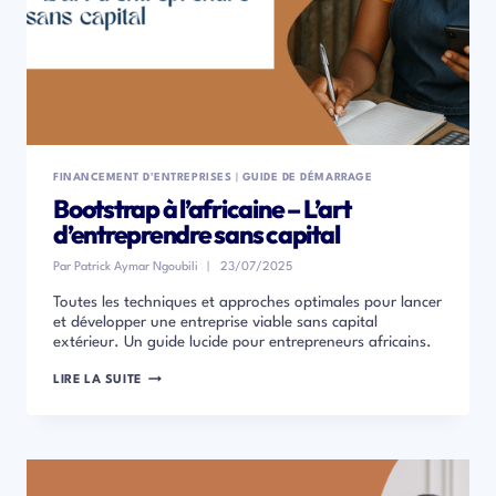
FINANCEMENT D'ENTREPRISES
|
GUIDE DE DÉMARRAGE
Bootstrap à l’africaine – L’art
d’entreprendre sans capital
Par
Patrick Aymar Ngoubili
23/07/2025
Toutes les techniques et approches optimales pour lancer
et développer une entreprise viable sans capital
extérieur. Un guide lucide pour entrepreneurs africains.
BOOTSTRAP
LIRE LA SUITE
À
L’AFRICAINE
–
L’ART
D’ENTREPRENDRE
SANS
CAPITAL