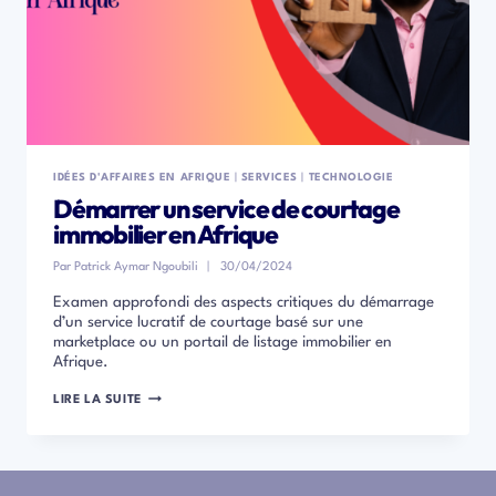
IDÉES D'AFFAIRES EN AFRIQUE
|
SERVICES
|
TECHNOLOGIE
Démarrer un service de courtage
immobilier en Afrique
Par
Patrick Aymar Ngoubili
30/04/2024
Examen approfondi des aspects critiques du démarrage
d’un service lucratif de courtage basé sur une
marketplace ou un portail de listage immobilier en
Afrique.
DÉMARRER
LIRE LA SUITE
UN
SERVICE
DE
COURTAGE
IMMOBILIER
EN