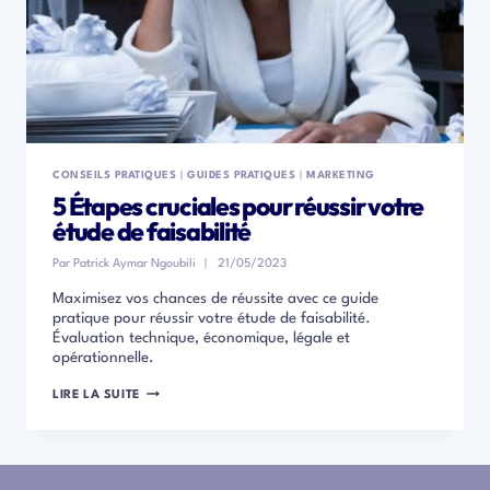
CONSEILS PRATIQUES
|
GUIDES PRATIQUES
|
MARKETING
5 Étapes cruciales pour réussir votre
étude de faisabilité
Par
Patrick Aymar Ngoubili
21/05/2023
Maximisez vos chances de réussite avec ce guide
pratique pour réussir votre étude de faisabilité.
Évaluation technique, économique, légale et
opérationnelle.
5
LIRE LA SUITE
ÉTAPES
CRUCIALES
POUR
RÉUSSIR
VOTRE
ÉTUDE