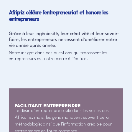
Afripriz célèbre l'entrepreneuriat et honore les
entrepreneurs
Grâce à leur ingéniosité, leur créativité et leur savoir-
faire, les entrepreneurs ne cessent d’améliorer notre
vie année après année.
Notre insight dans des questions qui tracassent les
entrepreneurs est notre pierre à l’édifice.
FACILITANT ENTREPRENDRE
Le désir d’entreprendre coule dans les veines des
Africains; mais, les gens manquent souvent de la
méthodologie; ainsi que l’information crédible pour
entreprendre en toute confiance.