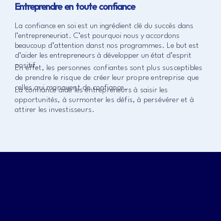
Entreprendre en toute confiance
La confiance en soi est un ingrédient clé du succès dans
l’entrepreneuriat. C’est pourquoi nous y accordons
beaucoup d’attention danst nos programmes. Le but est
d’aider les entrepreneurs à développer un état d’esprit
positif.
En effet, les personnes confiantes sont plus susceptibles
de prendre le risque de créer leur propre entreprise que
celles qui manquent de confiance.
La confiance aide les entrepreneurs à saisir les
opportunités, à surmonter les défis, à persévérer et à
attirer les investisseurs.