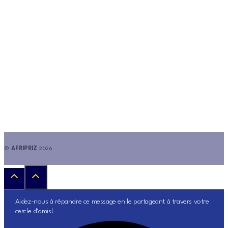
©
AFRIPRIZ
2026
Aidez-nous à répandre ce message en le partageant à travers votre
cercle d’amis!