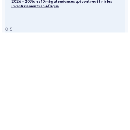
2026 – 2036: les 10 mégatendances qui vont redéfinir les
investissements en Afrique