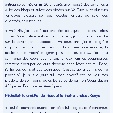
entreprise est née en mi-2013, après avoir passé des semaines à
« lire des blogs et suivre des vidéos sur YouTube » et plusieurs
tentatives d’essais sur des recettes, erreurs au sujet des
quantités, et pratiques.
« En 2015, j’ai installé ma première boutique, quelques mètres
carrés. Sans antécédents en management, j’ai dû tout apprendre
sur le terrain, en autodidacte. En deux ans, j’ai eu la grâce
d’apprendre à fabriquer mes produits, créer une marque, la
mettre sur le marché et gérer plusieurs boutiques… J’ai aussi
commencé des cours pour enseigner aux femmes ougandaises
comment s’occuper de leurs cheveux dans l’état naturel. Donc,
j’offre des outils et des techniques. C’est ce qui a permis de me
placer où je suis aujourd’hui. Mon objectif est de voir mes
produits de soin dans toutes les salles de bain en Ouganda, en
Afrique, en Europe et en Amérique ».
Michelle Ntalami, Fondatrice de Marine Naturals au Kenya
« Tout à commencé quand mon père fut diagnostiqué cancéreux