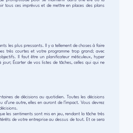
et de promptitude pour se maintenir dans une ère où la
oir tous ces imprévus et de mettre en places des plans
ts les plus pressants. Il y a tellement de choses à faire
rnées très courtes et votre programme trop grand; avec
ectifs. Il faut être un planificateur méticuleux, hyper
 jour; Écarter de vos listes de tâches, celles qui qui ne
taines de décisions au quotidien. Toutes les décisions
u d’une autre, elles en auront de l’impact. Vous devrez
décisions.
ue les sentiments sont mis en jeu, rendant la tâche très
térêts de votre entreprise au dessus de tout. Et ce sera