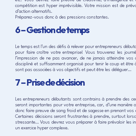
etc. Vous devrez faire preuve de créativité, d’intelligence 
compétition est hyper imprévisible. Votre mission est de prév
d’action alternatifs.
Préparez-vous donc à des pressions constantes.
6 – Gestion de temps
Le temps est l’un des défis à relever pour entrepreneurs débutan
pour faire croître votre entreprise! Vous trouverez les jou
l’impression de ne pas avancer, de ne jamais atteindre vos obj
discipliné et suffisamment organisé pour tenir le coup et être à
sont pas associées à vos objectifs et peut être les déléguer…
7 – Prise de décision
Les entrepreneurs débutants sont contrains à prendre des cen
seront importantes pour votre entreprise, car, d’une manière o
donc faire preuve de sang froid et de sagesse en prenant vos 
Certaines décisions seront frustrantes à prendre, surtout lorsq
stressante… Vous devrez vous préparer à faire prévaloir les in
un exercice hyper complexe.