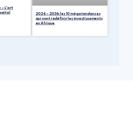
 – L’art
apital
2026 – 2036: les 10 mégatendances
qui vont redéfinir les investissements
en Afrique