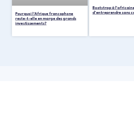
Bootstrap à l’africaine
d’entreprendre sans c
Pourquoi l’Afrique francophone
reste-t-elle en marge des grands
investissements?